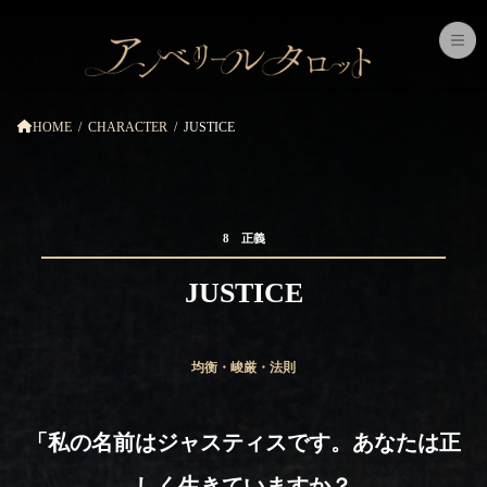
コ
ナ
ン
ビ
テ
ゲ
ン
ー
ツ
シ
へ
ョ
ス
ン
HOME
CHARACTER
JUSTICE
キ
に
ッ
移
プ
動
8 正義
JUSTICE
均衡・峻厳・法則
「私の名前はジャスティスです。あなたは正
しく生きていますか？