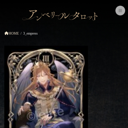
コ
ナ
ン
ビ
テ
ゲ
ン
ー
ツ
シ
へ
ョ
ス
ン
HOME
3_empress
キ
に
ッ
移
プ
動