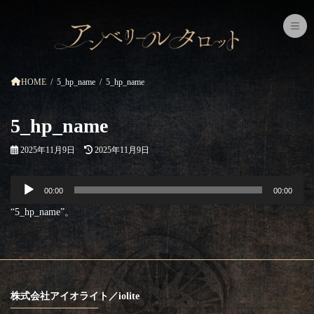
コ
ナ
ン
ビ
テ
ゲ
ン
ー
ツ
シ
へ
ョ
ス
ン
HOME
5_hp_name
5_hp_name
キ
に
ッ
移
プ
動
5_hp_name
最
2025年11月9日
2025年11月9日
終
更
音
新
00:00
00:00
声
日
プ
時
“5_hp_name”。
レ
:
ー
ヤ
ー
株式会社アイオライト／iolite