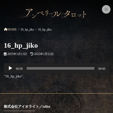
コ
ナ
ン
ビ
テ
ゲ
ン
ー
ツ
シ
へ
ョ
ス
ン
HOME
16_hp_jiko
16_hp_jiko
キ
に
ッ
移
プ
動
16_hp_jiko
最
2025年1月12日
2025年1月12日
終
更
音
新
00:00
00:00
声
日
プ
時
“16_hp_jiko”。
レ
:
ー
ヤ
ー
株式会社アイオライト／iolite